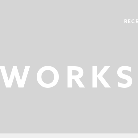
REC
WORK