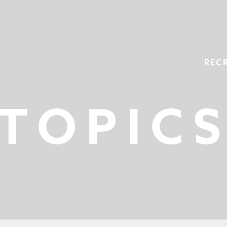
REC
TOPIC